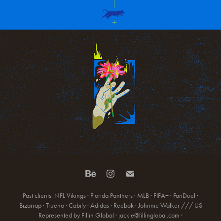
Past clients: NFL Vikings · Florida Panthers · MLB · FIFA+ · FanDuel ·
Bizarrap · Trueno · Cabify · Adidas · Reebok · Johnnie Walker /// US
Represented by Fillin Global · jackie@fillinglobal.com ·